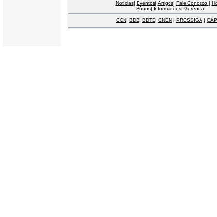
Notícias
|
Eventos
|
Artigos
|
Fale Conosco
|
H
Bônus
|
Informações
|
Gerência
CCN
|
BDB
|
BDTD
|
CNEN
|
PROSSIGA
|
CAP