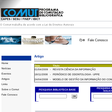
Fale Conosco
Artigo
Home
Data
Título
Notícias
01/04/2009
-
REVISTA CIÊNCIA DA INFORMAÇÃO
Eventos
18/11/2008
-
PERIÓDICO DE ODONTOLOGIA - UFPE
Artigos
24/04/2008
-
MODELO DE GESTÃO DA INFORMAÇÃO DO CO
Links
PESQUISA 
Sobre o Comut
PESQUISA BIBLIOTECA BASE
SOLIC
Fale Conosco