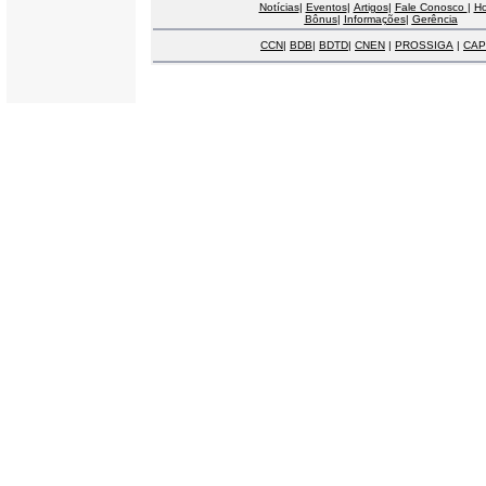
Notícias
|
Eventos
|
Artigos
|
Fale Conosco
|
H
Bônus
|
Informações
|
Gerência
CCN
|
BDB
|
BDTD
|
CNEN
|
PROSSIGA
|
CAP