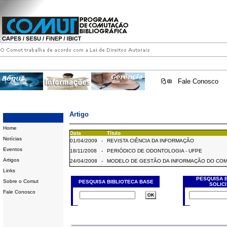
Fale Conosco
Artigo
Home
Data
Título
Notícias
01/04/2009
-
REVISTA CIÊNCIA DA INFORMAÇÃO
Eventos
18/11/2008
-
PERIÓDICO DE ODONTOLOGIA - UFPE
Artigos
24/04/2008
-
MODELO DE GESTÃO DA INFORMAÇÃO DO CO
Links
PESQUISA 
Sobre o Comut
PESQUISA BIBLIOTECA BASE
SOLIC
Fale Conosco