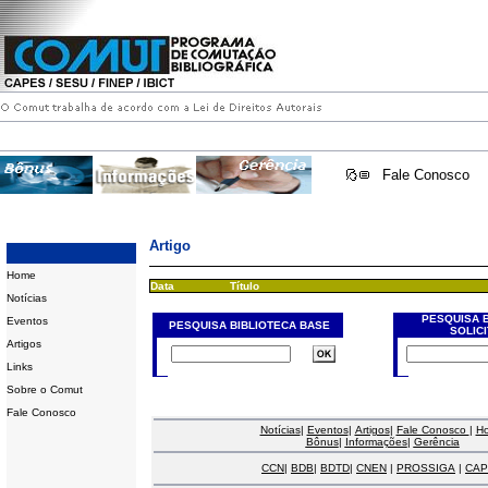
Fale Conosco
Artigo
Home
Data
Título
Notícias
PESQUISA 
Eventos
PESQUISA BIBLIOTECA BASE
SOLIC
Artigos
Links
Sobre o Comut
Fale Conosco
Notícias
|
Eventos
|
Artigos
|
Fale Conosco
|
H
Bônus
|
Informações
|
Gerência
CCN
|
BDB
|
BDTD
|
CNEN
|
PROSSIGA
|
CAP