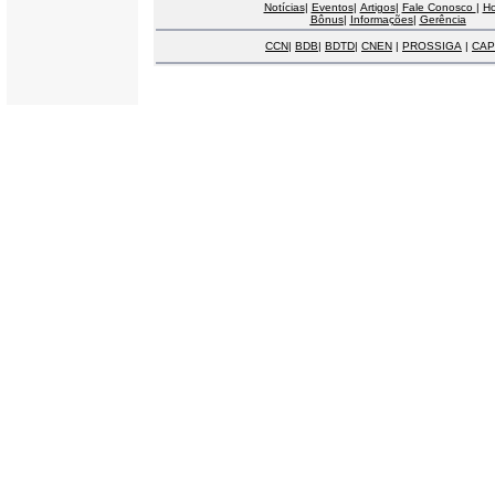
Notícias
|
Eventos
|
Artigos
|
Fale Conosco
|
H
Bônus
|
Informações
|
Gerência
CCN
|
BDB
|
BDTD
|
CNEN
|
PROSSIGA
|
CAP