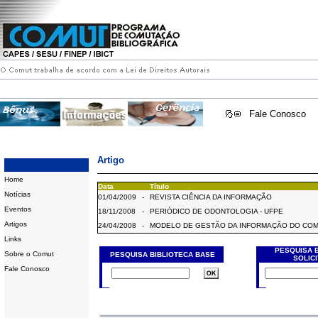
Fale Conosco
Artigo
Home
Data
Título
Notícias
01/04/2009
-
REVISTA CIÊNCIA DA INFORMAÇÃO
Eventos
18/11/2008
-
PERIÓDICO DE ODONTOLOGIA - UFPE
Artigos
24/04/2008
-
MODELO DE GESTÃO DA INFORMAÇÃO DO CO
Links
PESQUISA 
Sobre o Comut
PESQUISA BIBLIOTECA BASE
SOLIC
Fale Conosco