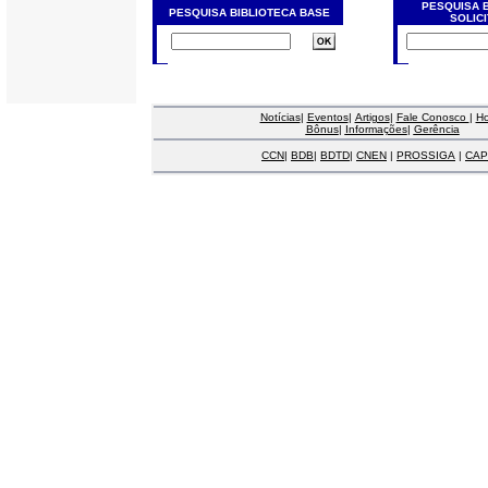
PESQUISA 
PESQUISA BIBLIOTECA BASE
SOLIC
Notícias
|
Eventos
|
Artigos
|
Fale Conosco
|
H
Bônus
|
Informações
|
Gerência
CCN
|
BDB
|
BDTD
|
CNEN
|
PROSSIGA
|
CAP