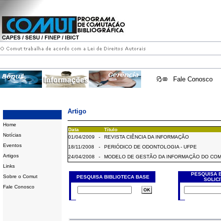
Fale Conosco
Artigo
Home
Data
Título
Notícias
01/04/2009
-
REVISTA CIÊNCIA DA INFORMAÇÃO
Eventos
18/11/2008
-
PERIÓDICO DE ODONTOLOGIA - UFPE
Artigos
24/04/2008
-
MODELO DE GESTÃO DA INFORMAÇÃO DO CO
Links
PESQUISA 
Sobre o Comut
PESQUISA BIBLIOTECA BASE
SOLIC
Fale Conosco