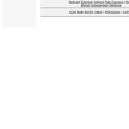
Notícias
|
Eventos
|
Artigos
|
Fale Conosco
|
H
Bônus
|
Informações
|
Gerência
CCN
|
BDB
|
BDTD
|
CNEN
|
PROSSIGA
|
CAP