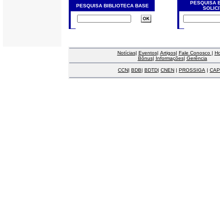
PESQUISA 
PESQUISA BIBLIOTECA BASE
SOLIC
Notícias
|
Eventos
|
Artigos
|
Fale Conosco
|
H
Bônus
|
Informações
|
Gerência
CCN
|
BDB
|
BDTD
|
CNEN
|
PROSSIGA
|
CAP