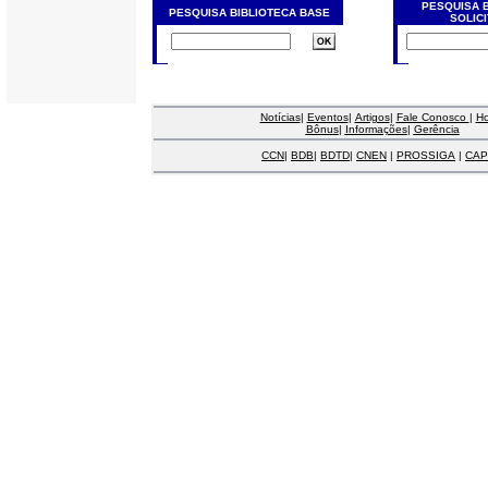
PESQUISA 
PESQUISA BIBLIOTECA BASE
SOLIC
Notícias
|
Eventos
|
Artigos
|
Fale Conosco
|
H
Bônus
|
Informações
|
Gerência
CCN
|
BDB
|
BDTD
|
CNEN
|
PROSSIGA
|
CAP