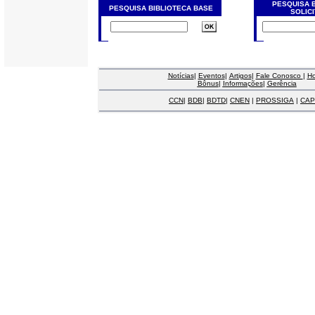
PESQUISA 
PESQUISA BIBLIOTECA BASE
SOLIC
Notícias
|
Eventos
|
Artigos
|
Fale Conosco
|
H
Bônus
|
Informações
|
Gerência
CCN
|
BDB
|
BDTD
|
CNEN
|
PROSSIGA
|
CAP