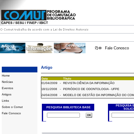
Fale Conosco
Artigo
Home
Data
Título
Notícias
01/04/2009
-
REVISTA CIÊNCIA DA INFORMAÇÃO
Eventos
18/11/2008
-
PERIÓDICO DE ODONTOLOGIA - UFPE
Artigos
24/04/2008
-
MODELO DE GESTÃO DA INFORMAÇÃO DO CO
Links
PESQUISA 
Sobre o Comut
PESQUISA BIBLIOTECA BASE
SOLIC
Fale Conosco