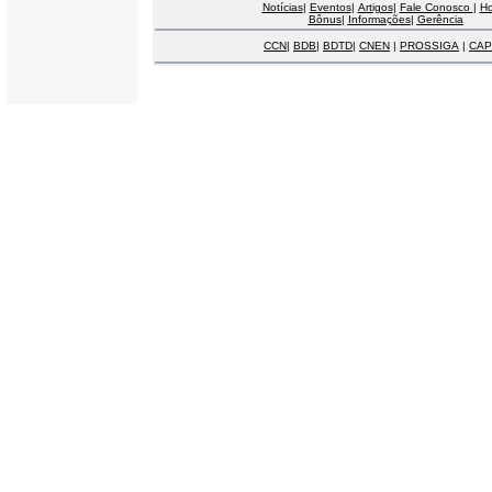
Notícias
|
Eventos
|
Artigos
|
Fale Conosco
|
H
Bônus
|
Informações
|
Gerência
CCN
|
BDB
|
BDTD
|
CNEN
|
PROSSIGA
|
CAP