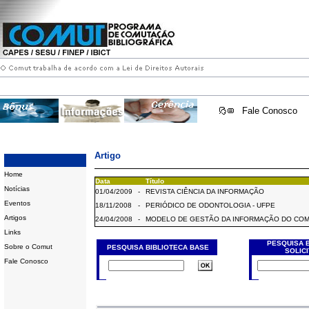
Fale Conosco
Artigo
Home
Data
Título
Notícias
01/04/2009
-
REVISTA CIÊNCIA DA INFORMAÇÃO
Eventos
18/11/2008
-
PERIÓDICO DE ODONTOLOGIA - UFPE
Artigos
24/04/2008
-
MODELO DE GESTÃO DA INFORMAÇÃO DO CO
Links
PESQUISA 
Sobre o Comut
PESQUISA BIBLIOTECA BASE
SOLIC
Fale Conosco