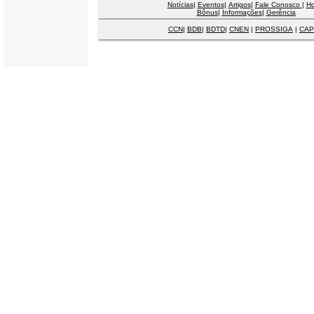
Notícias
|
Eventos
|
Artigos
|
Fale Conosco
|
H
Bônus
|
Informações
|
Gerência
CCN
|
BDB
|
BDTD
|
CNEN
|
PROSSIGA
|
CAP