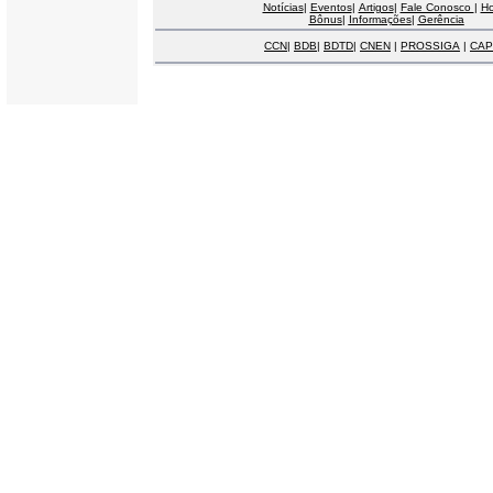
Notícias
|
Eventos
|
Artigos
|
Fale Conosco
|
H
Bônus
|
Informações
|
Gerência
CCN
|
BDB
|
BDTD
|
CNEN
|
PROSSIGA
|
CAP