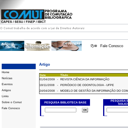
Fale Conosco
Artigo
Home
Data
Título
Notícias
01/04/2009
-
REVISTA CIÊNCIA DA INFORMAÇÃO
Eventos
18/11/2008
-
PERIÓDICO DE ODONTOLOGIA - UFPE
Artigos
24/04/2008
-
MODELO DE GESTÃO DA INFORMAÇÃO DO CO
Links
PESQUISA 
Sobre o Comut
PESQUISA BIBLIOTECA BASE
SOLIC
Fale Conosco