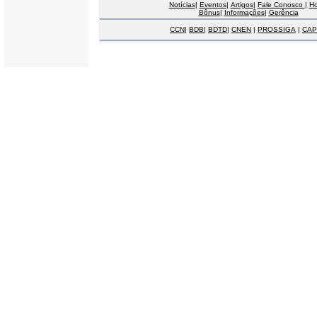
Notícias
|
Eventos
|
Artigos
|
Fale Conosco
|
H
Bônus
|
Informações
|
Gerência
CCN
|
BDB
|
BDTD
|
CNEN
|
PROSSIGA
|
CAP