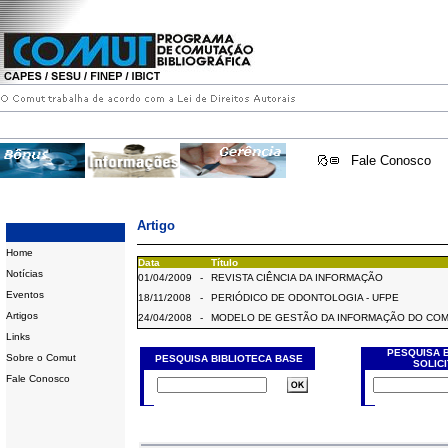
Fale Conosco
Artigo
Home
Data
Título
Notícias
01/04/2009
-
REVISTA CIÊNCIA DA INFORMAÇÃO
Eventos
18/11/2008
-
PERIÓDICO DE ODONTOLOGIA - UFPE
Artigos
24/04/2008
-
MODELO DE GESTÃO DA INFORMAÇÃO DO CO
Links
PESQUISA 
Sobre o Comut
PESQUISA BIBLIOTECA BASE
SOLIC
Fale Conosco