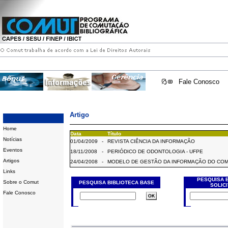
Fale Conosco
Artigo
Home
Data
Título
Notícias
01/04/2009
-
REVISTA CIÊNCIA DA INFORMAÇÃO
Eventos
18/11/2008
-
PERIÓDICO DE ODONTOLOGIA - UFPE
Artigos
24/04/2008
-
MODELO DE GESTÃO DA INFORMAÇÃO DO CO
Links
PESQUISA 
Sobre o Comut
PESQUISA BIBLIOTECA BASE
SOLIC
Fale Conosco