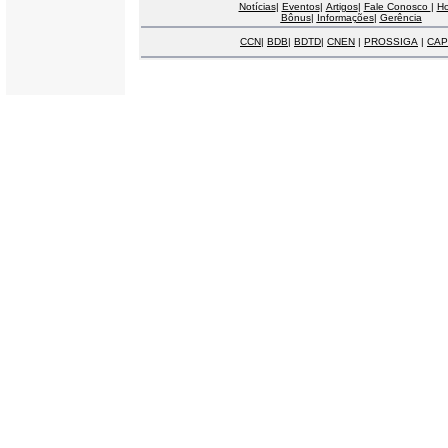
Notícias
|
Eventos
|
Artigos
|
Fale Conosco
|
H
Bônus
|
Informações
|
Gerência
CCN
|
BDB
|
BDTD
|
CNEN
|
PROSSIGA
|
CAP