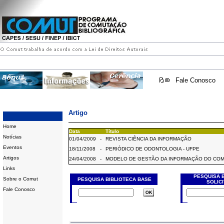
Fale Conosco
Artigo
Home
Data
Título
Notícias
01/04/2009
-
REVISTA CIÊNCIA DA INFORMAÇÃO
Eventos
18/11/2008
-
PERIÓDICO DE ODONTOLOGIA - UFPE
Artigos
24/04/2008
-
MODELO DE GESTÃO DA INFORMAÇÃO DO CO
Links
PESQUISA 
Sobre o Comut
PESQUISA BIBLIOTECA BASE
SOLIC
Fale Conosco