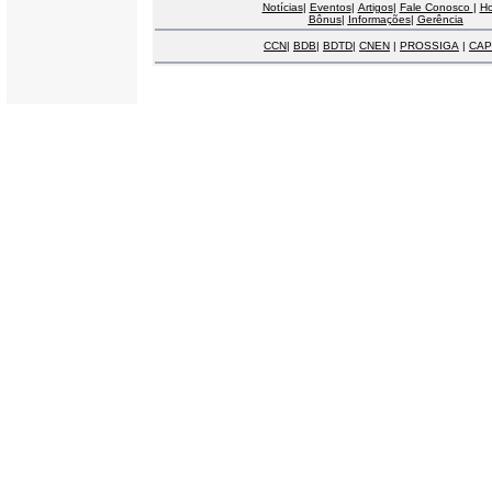
Notícias
|
Eventos
|
Artigos
|
Fale Conosco
|
H
Bônus
|
Informações
|
Gerência
CCN
|
BDB
|
BDTD
|
CNEN
|
PROSSIGA
|
CAP