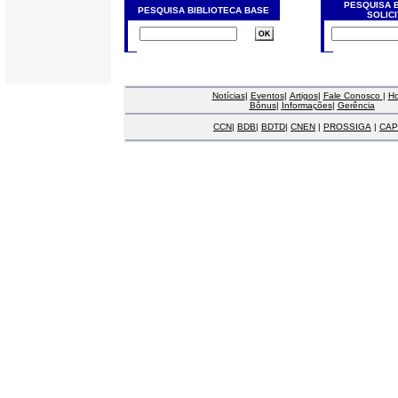
PESQUISA 
PESQUISA BIBLIOTECA BASE
SOLIC
Notícias
|
Eventos
|
Artigos
|
Fale Conosco
|
H
Bônus
|
Informações
|
Gerência
CCN
|
BDB
|
BDTD
|
CNEN
|
PROSSIGA
|
CAP