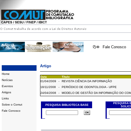
Fale Conosco
Artigo
Home
Data
Título
Notícias
01/04/2009
-
REVISTA CIÊNCIA DA INFORMAÇÃO
Eventos
18/11/2008
-
PERIÓDICO DE ODONTOLOGIA - UFPE
Artigos
24/04/2008
-
MODELO DE GESTÃO DA INFORMAÇÃO DO CO
Links
PESQUISA 
Sobre o Comut
PESQUISA BIBLIOTECA BASE
SOLIC
Fale Conosco