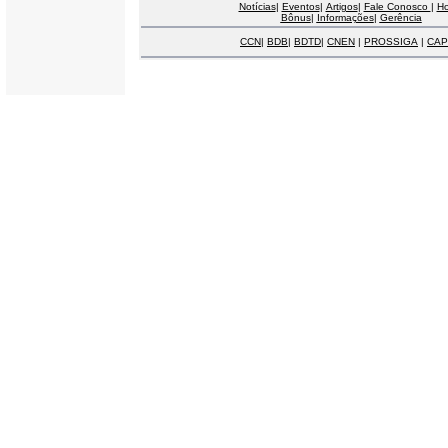
Notícias
|
Eventos
|
Artigos
|
Fale Conosco
|
H
Bônus
|
Informações
|
Gerência
CCN
|
BDB
|
BDTD
|
CNEN
|
PROSSIGA
|
CAP