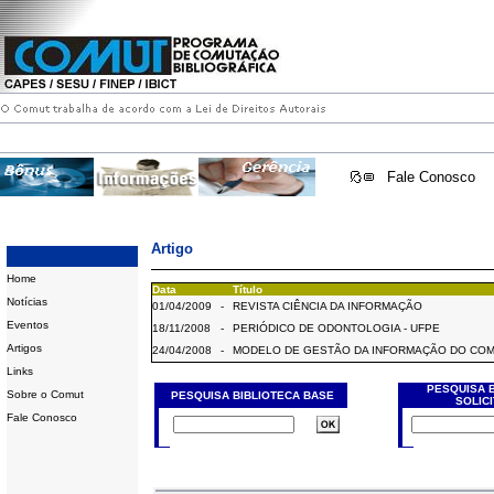
Fale Conosco
Artigo
Home
Data
Título
Notícias
01/04/2009
-
REVISTA CIÊNCIA DA INFORMAÇÃO
Eventos
18/11/2008
-
PERIÓDICO DE ODONTOLOGIA - UFPE
Artigos
24/04/2008
-
MODELO DE GESTÃO DA INFORMAÇÃO DO CO
Links
PESQUISA 
Sobre o Comut
PESQUISA BIBLIOTECA BASE
SOLIC
Fale Conosco