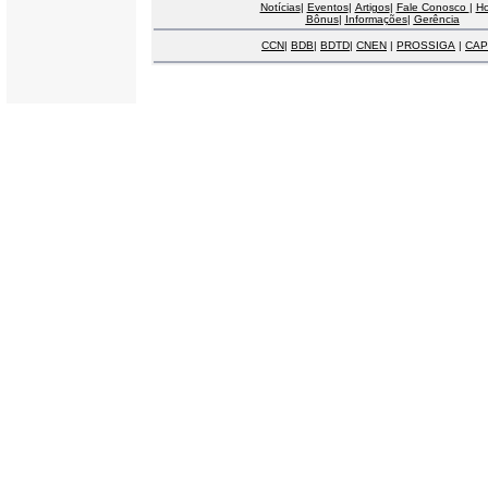
Notícias
|
Eventos
|
Artigos
|
Fale Conosco
|
H
Bônus
|
Informações
|
Gerência
CCN
|
BDB
|
BDTD
|
CNEN
|
PROSSIGA
|
CAP