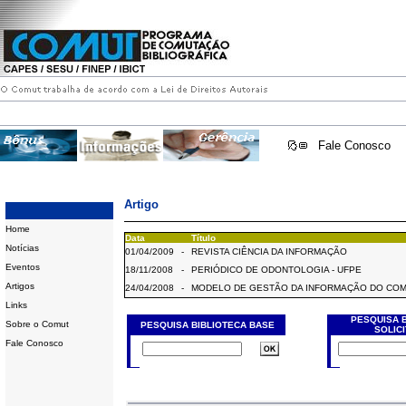
Fale Conosco
Artigo
Home
Data
Título
Notícias
01/04/2009
-
REVISTA CIÊNCIA DA INFORMAÇÃO
Eventos
18/11/2008
-
PERIÓDICO DE ODONTOLOGIA - UFPE
Artigos
24/04/2008
-
MODELO DE GESTÃO DA INFORMAÇÃO DO CO
Links
PESQUISA 
Sobre o Comut
PESQUISA BIBLIOTECA BASE
SOLIC
Fale Conosco