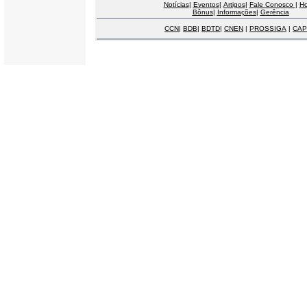
Notícias
|
Eventos
|
Artigos
|
Fale Conosco
|
H
Bônus
|
Informações
|
Gerência
CCN
|
BDB
|
BDTD
|
CNEN
|
PROSSIGA
|
CAP