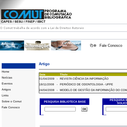
Fale Conosco
Artigo
Home
Data
Título
Notícias
01/04/2009
-
REVISTA CIÊNCIA DA INFORMAÇÃO
Eventos
18/11/2008
-
PERIÓDICO DE ODONTOLOGIA - UFPE
Artigos
24/04/2008
-
MODELO DE GESTÃO DA INFORMAÇÃO DO CO
Links
PESQUISA 
Sobre o Comut
PESQUISA BIBLIOTECA BASE
SOLIC
Fale Conosco