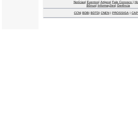
Notícias
|
Eventos
|
Artigos
|
Fale Conosco
|
H
Bônus
|
Informações
|
Gerência
CCN
|
BDB
|
BDTD
|
CNEN
|
PROSSIGA
|
CAP