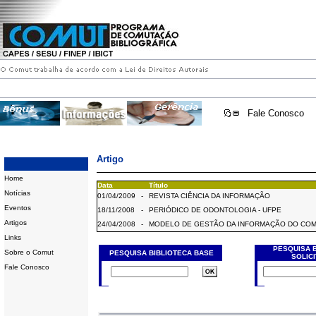
Fale Conosco
Artigo
Home
Data
Título
Notícias
01/04/2009
-
REVISTA CIÊNCIA DA INFORMAÇÃO
Eventos
18/11/2008
-
PERIÓDICO DE ODONTOLOGIA - UFPE
Artigos
24/04/2008
-
MODELO DE GESTÃO DA INFORMAÇÃO DO CO
Links
PESQUISA 
Sobre o Comut
PESQUISA BIBLIOTECA BASE
SOLIC
Fale Conosco