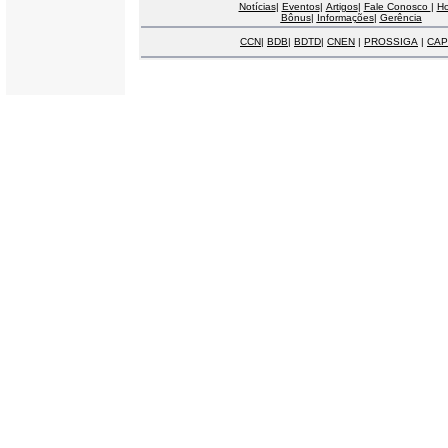
Notícias
|
Eventos
|
Artigos
|
Fale Conosco
|
H
Bônus
|
Informações
|
Gerência
CCN
|
BDB
|
BDTD
|
CNEN
|
PROSSIGA
|
CAP