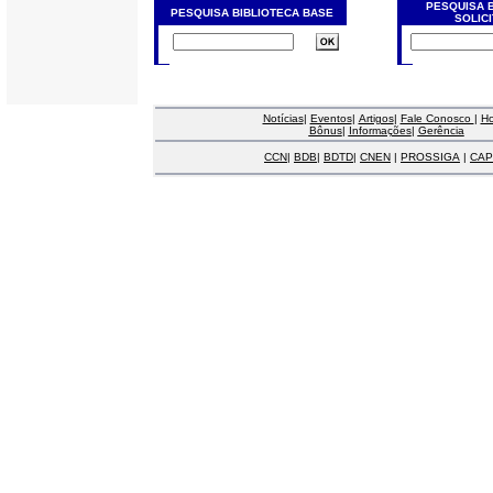
PESQUISA 
PESQUISA BIBLIOTECA BASE
SOLIC
Notícias
|
Eventos
|
Artigos
|
Fale Conosco
|
H
Bônus
|
Informações
|
Gerência
CCN
|
BDB
|
BDTD
|
CNEN
|
PROSSIGA
|
CAP