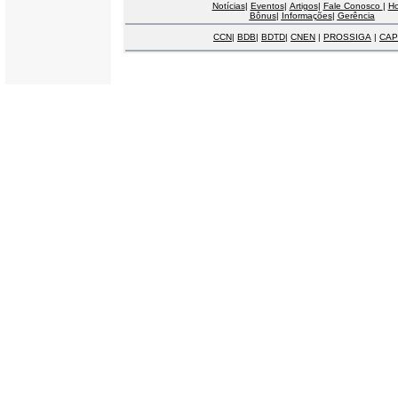
Notícias
|
Eventos
|
Artigos
|
Fale Conosco
|
H
Bônus
|
Informações
|
Gerência
CCN
|
BDB
|
BDTD
|
CNEN
|
PROSSIGA
|
CAP