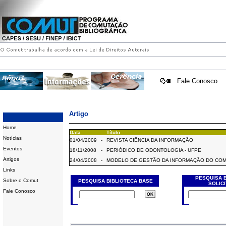
Fale Conosco
Artigo
Home
Data
Título
Notícias
01/04/2009
-
REVISTA CIÊNCIA DA INFORMAÇÃO
Eventos
18/11/2008
-
PERIÓDICO DE ODONTOLOGIA - UFPE
Artigos
24/04/2008
-
MODELO DE GESTÃO DA INFORMAÇÃO DO CO
Links
PESQUISA 
Sobre o Comut
PESQUISA BIBLIOTECA BASE
SOLIC
Fale Conosco