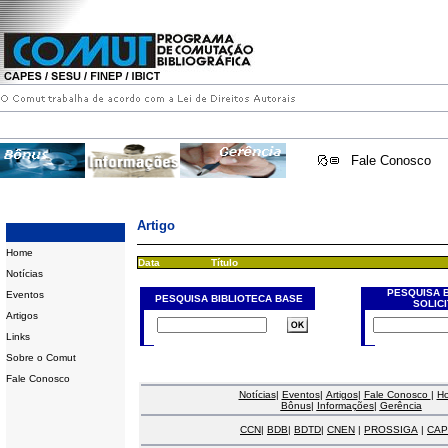
Fale Conosco
Artigo
Home
Data
Título
Notícias
PESQUISA 
Eventos
PESQUISA BIBLIOTECA BASE
SOLIC
Artigos
Links
Sobre o Comut
Fale Conosco
Notícias
|
Eventos
|
Artigos
|
Fale Conosco
|
H
Bônus
|
Informações
|
Gerência
CCN
|
BDB
|
BDTD
|
CNEN
|
PROSSIGA
|
CAP