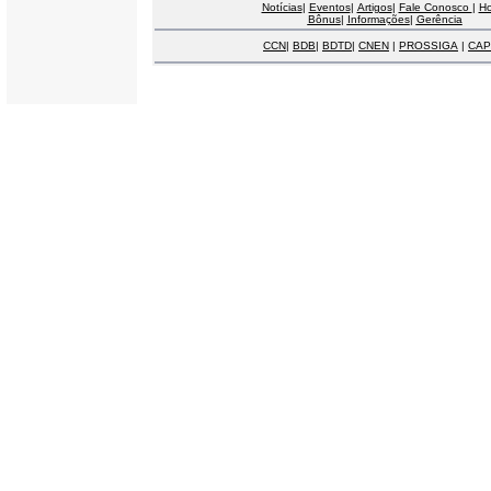
Notícias
|
Eventos
|
Artigos
|
Fale Conosco
|
H
Bônus
|
Informações
|
Gerência
CCN
|
BDB
|
BDTD
|
CNEN
|
PROSSIGA
|
CAP