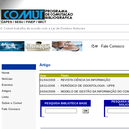
Fale Conosco
Artigo
Home
Data
Título
Notícias
01/04/2009
-
REVISTA CIÊNCIA DA INFORMAÇÃO
Eventos
18/11/2008
-
PERIÓDICO DE ODONTOLOGIA - UFPE
Artigos
24/04/2008
-
MODELO DE GESTÃO DA INFORMAÇÃO DO CO
Links
PESQUISA 
Sobre o Comut
PESQUISA BIBLIOTECA BASE
SOLIC
Fale Conosco