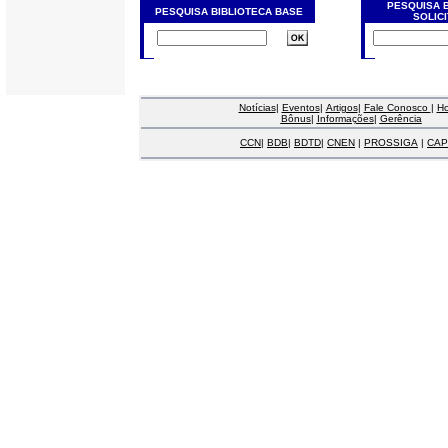
PESQUISA 
PESQUISA BIBLIOTECA BASE
SOLIC
Notícias
|
Eventos
|
Artigos
|
Fale Conosco
|
H
Bônus
|
Informações
|
Gerência
CCN
|
BDB
|
BDTD
|
CNEN
|
PROSSIGA
|
CAP