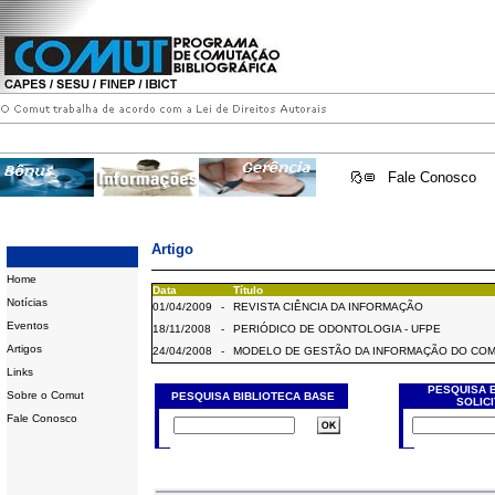
Fale Conosco
Artigo
Home
Data
Título
Notícias
01/04/2009
-
REVISTA CIÊNCIA DA INFORMAÇÃO
Eventos
18/11/2008
-
PERIÓDICO DE ODONTOLOGIA - UFPE
Artigos
24/04/2008
-
MODELO DE GESTÃO DA INFORMAÇÃO DO CO
Links
PESQUISA 
Sobre o Comut
PESQUISA BIBLIOTECA BASE
SOLIC
Fale Conosco