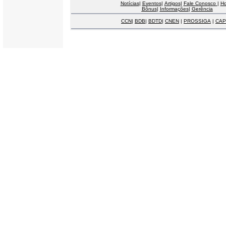
Notícias
|
Eventos
|
Artigos
|
Fale Conosco
|
H
Bônus
|
Informações
|
Gerência
CCN
|
BDB
|
BDTD
|
CNEN
|
PROSSIGA
|
CAP