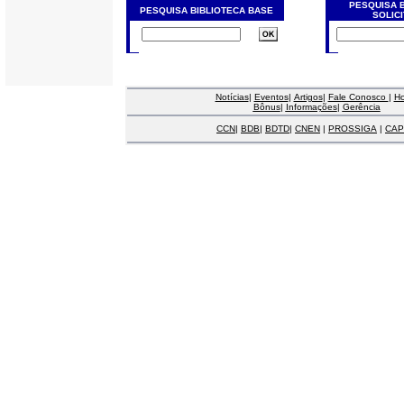
PESQUISA 
PESQUISA BIBLIOTECA BASE
SOLIC
Notícias
|
Eventos
|
Artigos
|
Fale Conosco
|
H
Bônus
|
Informações
|
Gerência
CCN
|
BDB
|
BDTD
|
CNEN
|
PROSSIGA
|
CAP