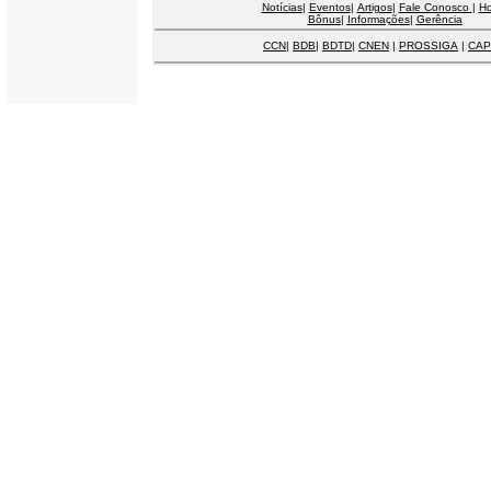
Notícias
|
Eventos
|
Artigos
|
Fale Conosco
|
H
Bônus
|
Informações
|
Gerência
CCN
|
BDB
|
BDTD
|
CNEN
|
PROSSIGA
|
CAP