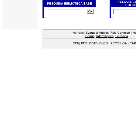
PESQUISA 
PESQUISA BIBLIOTECA BASE
SOLIC
Notícias
|
Eventos
|
Artigos
|
Fale Conosco
|
H
Bônus
|
Informações
|
Gerência
CCN
|
BDB
|
BDTD
|
CNEN
|
PROSSIGA
|
CAP