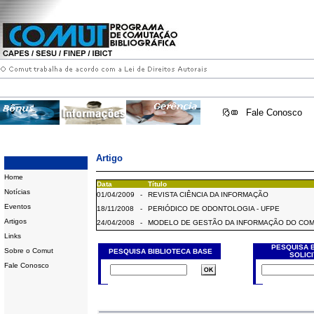
Fale Conosco
Artigo
Home
Data
Título
Notícias
01/04/2009
-
REVISTA CIÊNCIA DA INFORMAÇÃO
Eventos
18/11/2008
-
PERIÓDICO DE ODONTOLOGIA - UFPE
Artigos
24/04/2008
-
MODELO DE GESTÃO DA INFORMAÇÃO DO CO
Links
PESQUISA 
Sobre o Comut
PESQUISA BIBLIOTECA BASE
SOLIC
Fale Conosco