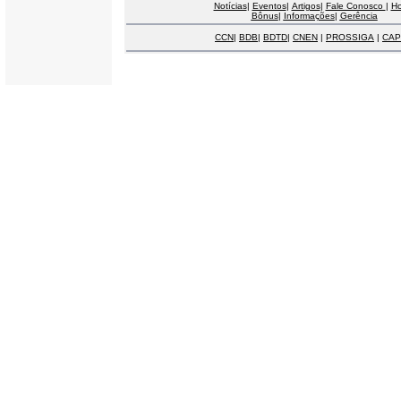
Notícias
|
Eventos
|
Artigos
|
Fale Conosco
|
H
Bônus
|
Informações
|
Gerência
CCN
|
BDB
|
BDTD
|
CNEN
|
PROSSIGA
|
CAP