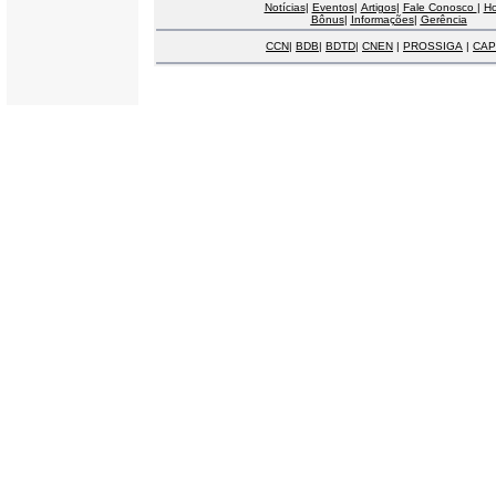
Notícias
|
Eventos
|
Artigos
|
Fale Conosco
|
H
Bônus
|
Informações
|
Gerência
CCN
|
BDB
|
BDTD
|
CNEN
|
PROSSIGA
|
CAP