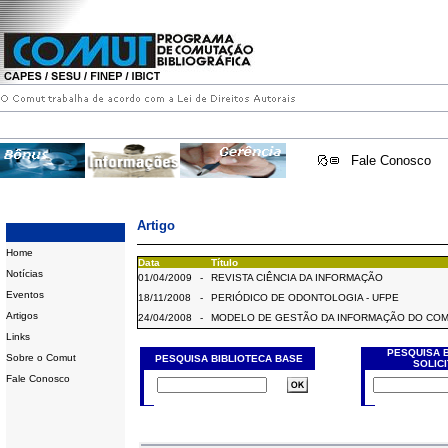
Fale Conosco
Artigo
Home
Data
Título
Notícias
01/04/2009
-
REVISTA CIÊNCIA DA INFORMAÇÃO
Eventos
18/11/2008
-
PERIÓDICO DE ODONTOLOGIA - UFPE
Artigos
24/04/2008
-
MODELO DE GESTÃO DA INFORMAÇÃO DO CO
Links
PESQUISA 
Sobre o Comut
PESQUISA BIBLIOTECA BASE
SOLIC
Fale Conosco