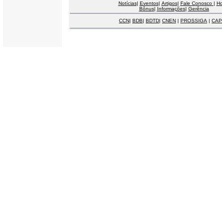
Notícias
|
Eventos
|
Artigos
|
Fale Conosco
|
H
Bônus
|
Informações
|
Gerência
CCN
|
BDB
|
BDTD
|
CNEN
|
PROSSIGA
|
CAP