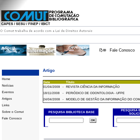
Fale Conosco
Artigo
Home
Data
Título
Notícias
01/04/2009
-
REVISTA CIÊNCIA DA INFORMAÇÃO
Eventos
18/11/2008
-
PERIÓDICO DE ODONTOLOGIA - UFPE
Artigos
24/04/2008
-
MODELO DE GESTÃO DA INFORMAÇÃO DO CO
Links
PESQUISA 
Sobre o Comut
PESQUISA BIBLIOTECA BASE
SOLIC
Fale Conosco