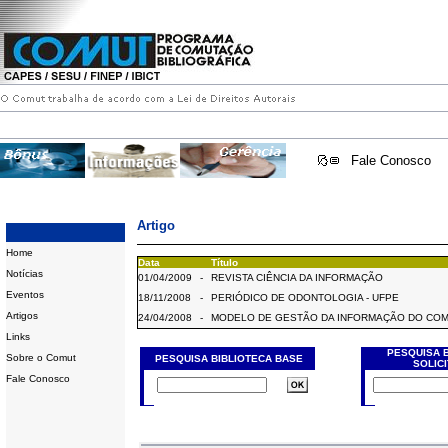
Fale Conosco
Artigo
Home
Data
Título
Notícias
01/04/2009
-
REVISTA CIÊNCIA DA INFORMAÇÃO
Eventos
18/11/2008
-
PERIÓDICO DE ODONTOLOGIA - UFPE
Artigos
24/04/2008
-
MODELO DE GESTÃO DA INFORMAÇÃO DO CO
Links
PESQUISA 
Sobre o Comut
PESQUISA BIBLIOTECA BASE
SOLIC
Fale Conosco