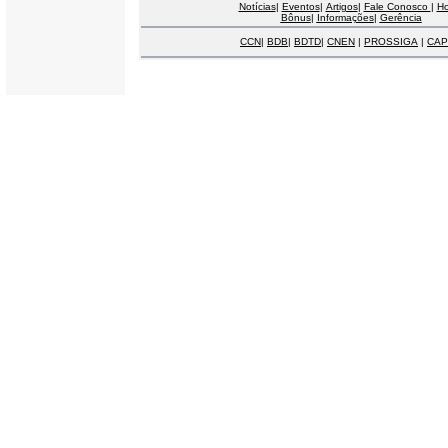
Notícias
|
Eventos
|
Artigos
|
Fale Conosco
|
H
Bônus
|
Informações
|
Gerência
CCN
|
BDB
|
BDTD
|
CNEN
|
PROSSIGA
|
CAP