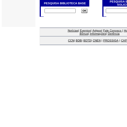
PESQUISA 
PESQUISA BIBLIOTECA BASE
SOLIC
Notícias
|
Eventos
|
Artigos
|
Fale Conosco
|
H
Bônus
|
Informações
|
Gerência
CCN
|
BDB
|
BDTD
|
CNEN
|
PROSSIGA
|
CAP