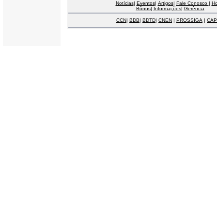
Notícias
|
Eventos
|
Artigos
|
Fale Conosco
|
H
Bônus
|
Informações
|
Gerência
CCN
|
BDB
|
BDTD
|
CNEN
|
PROSSIGA
|
CAP