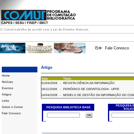
Fale Conosco
Artigo
Home
Data
Título
Notícias
01/04/2009
-
REVISTA CIÊNCIA DA INFORMAÇÃO
Eventos
18/11/2008
-
PERIÓDICO DE ODONTOLOGIA - UFPE
Artigos
24/04/2008
-
MODELO DE GESTÃO DA INFORMAÇÃO DO CO
Links
PESQUISA 
Sobre o Comut
PESQUISA BIBLIOTECA BASE
SOLIC
Fale Conosco