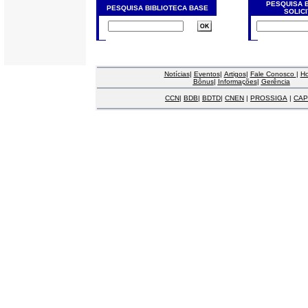
PESQUISA 
PESQUISA BIBLIOTECA BASE
SOLIC
Notícias
|
Eventos
|
Artigos
|
Fale Conosco
|
H
Bônus
|
Informações
|
Gerência
CCN
|
BDB
|
BDTD
|
CNEN
|
PROSSIGA
|
CAP