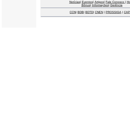
Notícias
|
Eventos
|
Artigos
|
Fale Conosco
|
H
Bônus
|
Informações
|
Gerência
CCN
|
BDB
|
BDTD
|
CNEN
|
PROSSIGA
|
CAP