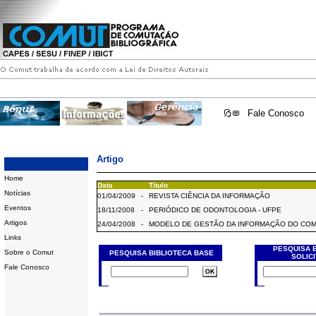
Fale Conosco
Artigo
Home
Data
Título
Notícias
01/04/2009
-
REVISTA CIÊNCIA DA INFORMAÇÃO
Eventos
18/11/2008
-
PERIÓDICO DE ODONTOLOGIA - UFPE
Artigos
24/04/2008
-
MODELO DE GESTÃO DA INFORMAÇÃO DO CO
Links
PESQUISA 
Sobre o Comut
PESQUISA BIBLIOTECA BASE
SOLIC
Fale Conosco