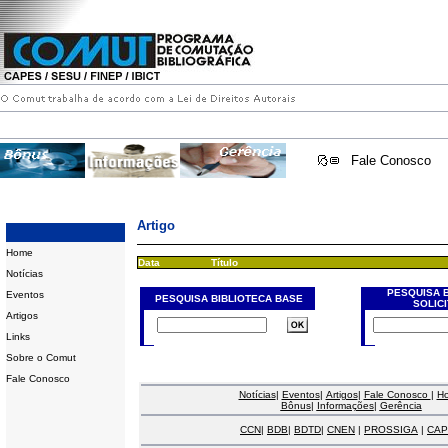
Fale Conosco
Artigo
Home
Data
Título
Notícias
PESQUISA 
Eventos
PESQUISA BIBLIOTECA BASE
SOLIC
Artigos
Links
Sobre o Comut
Fale Conosco
Notícias
|
Eventos
|
Artigos
|
Fale Conosco
|
H
Bônus
|
Informações
|
Gerência
CCN
|
BDB
|
BDTD
|
CNEN
|
PROSSIGA
|
CAP