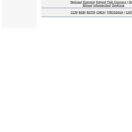
Notícias
|
Eventos
|
Artigos
|
Fale Conosco
|
H
Bônus
|
Informações
|
Gerência
CCN
|
BDB
|
BDTD
|
CNEN
|
PROSSIGA
|
CAP