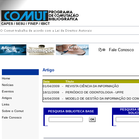
Fale Conosco
Artigo
Home
Data
Título
Notícias
01/04/2009
-
REVISTA CIÊNCIA DA INFORMAÇÃO
Eventos
18/11/2008
-
PERIÓDICO DE ODONTOLOGIA - UFPE
Artigos
24/04/2008
-
MODELO DE GESTÃO DA INFORMAÇÃO DO CO
Links
PESQUISA 
Sobre o Comut
PESQUISA BIBLIOTECA BASE
SOLIC
Fale Conosco