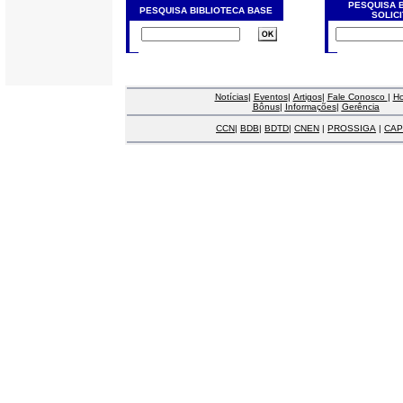
PESQUISA 
PESQUISA BIBLIOTECA BASE
SOLIC
Notícias
|
Eventos
|
Artigos
|
Fale Conosco
|
H
Bônus
|
Informações
|
Gerência
CCN
|
BDB
|
BDTD
|
CNEN
|
PROSSIGA
|
CAP