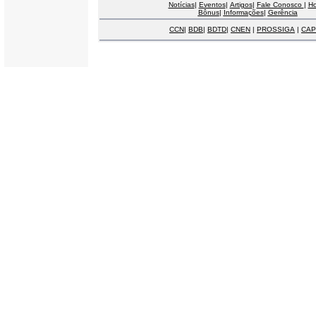
Notícias
|
Eventos
|
Artigos
|
Fale Conosco
|
H
Bônus
|
Informações
|
Gerência
CCN
|
BDB
|
BDTD
|
CNEN
|
PROSSIGA
|
CAP