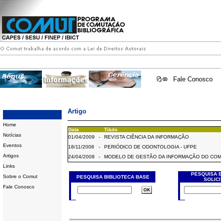
Fale Conosco
Artigo
Home
Data
Título
Notícias
01/04/2009
-
REVISTA CIÊNCIA DA INFORMAÇÃO
Eventos
18/11/2008
-
PERIÓDICO DE ODONTOLOGIA - UFPE
Artigos
24/04/2008
-
MODELO DE GESTÃO DA INFORMAÇÃO DO CO
Links
PESQUISA 
Sobre o Comut
PESQUISA BIBLIOTECA BASE
SOLIC
Fale Conosco