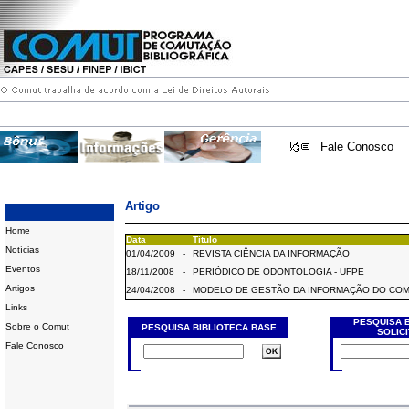
Fale Conosco
Artigo
Home
Data
Título
Notícias
01/04/2009
-
REVISTA CIÊNCIA DA INFORMAÇÃO
Eventos
18/11/2008
-
PERIÓDICO DE ODONTOLOGIA - UFPE
Artigos
24/04/2008
-
MODELO DE GESTÃO DA INFORMAÇÃO DO CO
Links
PESQUISA 
Sobre o Comut
PESQUISA BIBLIOTECA BASE
SOLIC
Fale Conosco