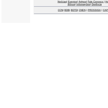
Notícias
|
Eventos
|
Artigos
|
Fale Conosco
|
H
Bônus
|
Informações
|
Gerência
CCN
|
BDB
|
BDTD
|
CNEN
|
PROSSIGA
|
CAP