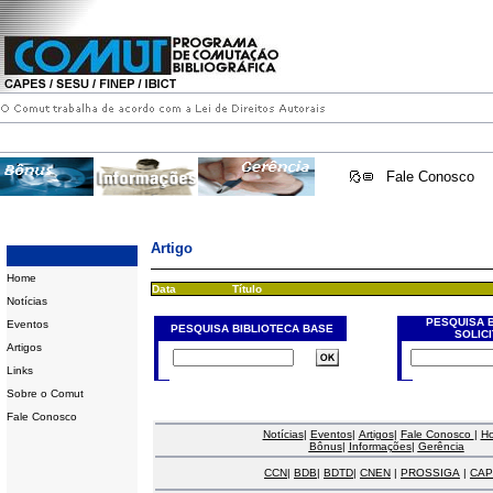
Fale Conosco
Artigo
Home
Data
Título
Notícias
PESQUISA 
Eventos
PESQUISA BIBLIOTECA BASE
SOLIC
Artigos
Links
Sobre o Comut
Fale Conosco
Notícias
|
Eventos
|
Artigos
|
Fale Conosco
|
H
Bônus
|
Informações
|
Gerência
CCN
|
BDB
|
BDTD
|
CNEN
|
PROSSIGA
|
CAP