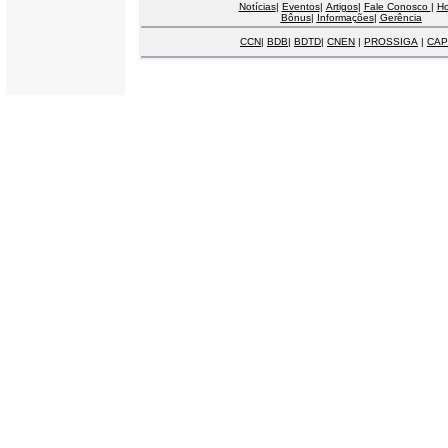
Notícias
|
Eventos
|
Artigos
|
Fale Conosco
|
H
Bônus
|
Informações
|
Gerência
CCN
|
BDB
|
BDTD
|
CNEN
|
PROSSIGA
|
CAP