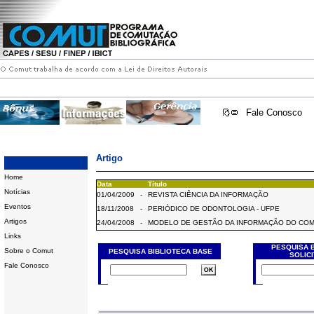
Fale Conosco
Artigo
Home
Data
Título
Notícias
01/04/2009
-
REVISTA CIÊNCIA DA INFORMAÇÃO
Eventos
18/11/2008
-
PERIÓDICO DE ODONTOLOGIA - UFPE
Artigos
24/04/2008
-
MODELO DE GESTÃO DA INFORMAÇÃO DO CO
Links
PESQUISA 
Sobre o Comut
PESQUISA BIBLIOTECA BASE
SOLIC
Fale Conosco