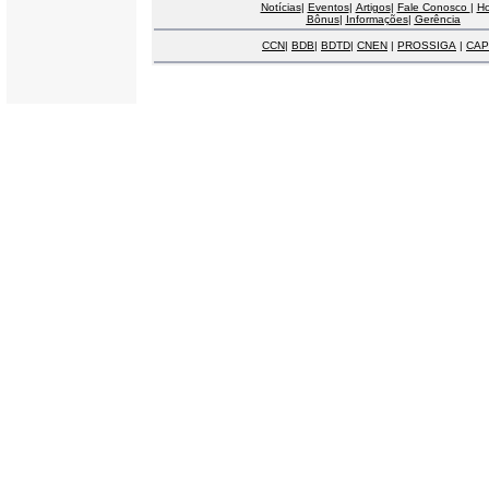
Notícias
|
Eventos
|
Artigos
|
Fale Conosco
|
H
Bônus
|
Informações
|
Gerência
CCN
|
BDB
|
BDTD
|
CNEN
|
PROSSIGA
|
CAP