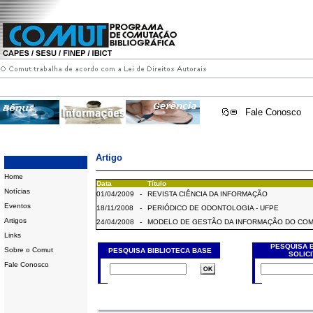
Fale Conosco
Artigo
Home
Data
Título
Notícias
01/04/2009
-
REVISTA CIÊNCIA DA INFORMAÇÃO
Eventos
18/11/2008
-
PERIÓDICO DE ODONTOLOGIA - UFPE
Artigos
24/04/2008
-
MODELO DE GESTÃO DA INFORMAÇÃO DO CO
Links
PESQUISA 
Sobre o Comut
PESQUISA BIBLIOTECA BASE
SOLIC
Fale Conosco