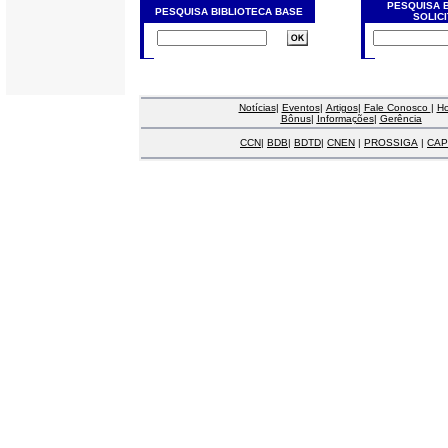
PESQUISA 
PESQUISA BIBLIOTECA BASE
SOLIC
Notícias
|
Eventos
|
Artigos
|
Fale Conosco
|
H
Bônus
|
Informações
|
Gerência
CCN
|
BDB
|
BDTD
|
CNEN
|
PROSSIGA
|
CAP