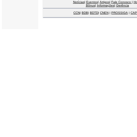
Notícias
|
Eventos
|
Artigos
|
Fale Conosco
|
H
Bônus
|
Informações
|
Gerência
CCN
|
BDB
|
BDTD
|
CNEN
|
PROSSIGA
|
CAP