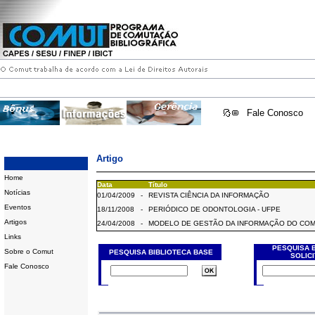
Fale Conosco
Artigo
Home
Data
Título
Notícias
01/04/2009
-
REVISTA CIÊNCIA DA INFORMAÇÃO
Eventos
18/11/2008
-
PERIÓDICO DE ODONTOLOGIA - UFPE
Artigos
24/04/2008
-
MODELO DE GESTÃO DA INFORMAÇÃO DO CO
Links
PESQUISA 
Sobre o Comut
PESQUISA BIBLIOTECA BASE
SOLIC
Fale Conosco