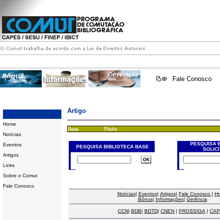
Fale Conosco
Artigo
Home
Data
Título
Notícias
PESQUISA 
Eventos
PESQUISA BIBLIOTECA BASE
SOLIC
Artigos
Links
Sobre o Comut
Fale Conosco
Notícias
|
Eventos
|
Artigos
|
Fale Conosco
|
H
Bônus
|
Informações
|
Gerência
CCN
|
BDB
|
BDTD
|
CNEN
|
PROSSIGA
|
CAP