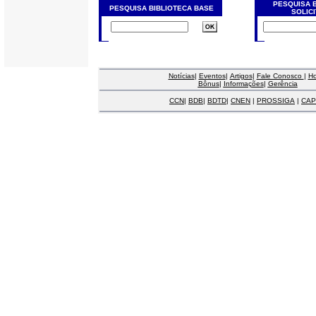
PESQUISA 
PESQUISA BIBLIOTECA BASE
SOLIC
Notícias
|
Eventos
|
Artigos
|
Fale Conosco
|
H
Bônus
|
Informações
|
Gerência
CCN
|
BDB
|
BDTD
|
CNEN
|
PROSSIGA
|
CAP